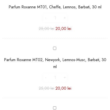
MT01,
Parfum Roxanne MT01, Cheffe, Lemnos, Barbati, 30 ml
Cheffe,
Lemnos,
Barbati,
30
25,00
lei
20,00
lei
ml
Parfum
Roxanne
MT02,
Parfum Roxanne MT02, Newyork, Lemnos-Musc, Barbati, 30
Newyork,
ml
Lemnos-
Musc,
Barbati,
30
25,00
lei
20,00
lei
ml
Parfum