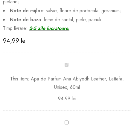
pielarie;
Note de mijloc
: salvie, floare de portocala, geranium;
Note de baza
: lemn de santal, piele, paciuli.
Timp livrare:
2-5 zile lucratoare.
94,99
lei
Apa
de
Parfum
This item:
Apa de Parfum Ana Abiyedh Leather, Lattafa,
Ana
Unisex, 60ml
Abiyedh
Leather,
94,99
lei
Lattafa,
Unisex,
60ml
Parfum
Roxanne