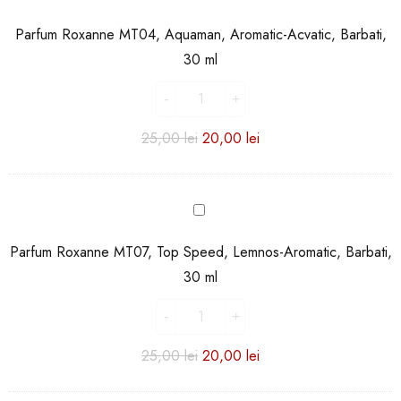
Roxanne
MT04,
Parfum Roxanne MT04, Aquaman, Aromatic-Acvatic, Barbati,
Aquaman,
30 ml
Aromatic-
Acvatic,
Barbati,
30
25,00
lei
20,00
lei
ml
Parfum
Roxanne
MT07,
Parfum Roxanne MT07, Top Speed, Lemnos-Aromatic, Barbati,
Top
30 ml
Speed,
Lemnos-
Aromatic,
Barbati,
25,00
lei
20,00
lei
30
ml