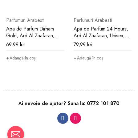
Parfumuri Arabesti
Parfumuri Arabesti
Apa de Parfum Dirham
Apa de Parfum 24 Hours,
Gold, Ard Al Zaafaran,
Ard Al Zaafaran, Unisex,
Barbati, 100ml
100ml
69,99
lei
79,99
lei
Adaugă în coș
Adaugă în coș
Ai nevoie de ajutor? Sună la:
0772 101 870