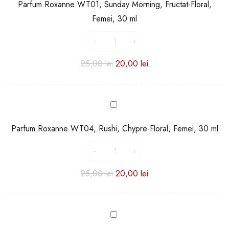
WT01,
Parfum Roxanne WT01, Sunday Morning, Fructat-Floral,
Sunday
Femei, 30 ml
Morning,
Fructat-
Floral,
Femei,
25,00
lei
20,00
lei
30
ml
Parfum
Roxanne
WT04,
Parfum Roxanne WT04, Rushi, Chypre-Floral, Femei, 30 ml
Rushi,
Chypre-
Floral,
Femei,
25,00
lei
20,00
lei
30
ml
Parfum
Roxanne