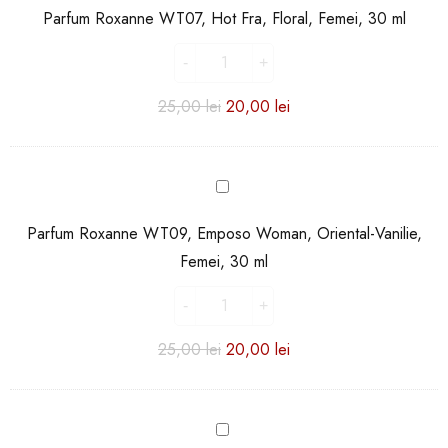
WT07,
Parfum Roxanne WT07, Hot Fra, Floral, Femei, 30 ml
Hot
Fra,
Floral,
Femei,
25,00
lei
20,00
lei
30
ml
Parfum
Roxanne
WT09,
Parfum Roxanne WT09, Emposo Woman, Oriental-Vanilie,
Emposo
Femei, 30 ml
Woman,
Oriental-
Vanilie,
Femei,
25,00
lei
20,00
lei
30
ml
Parfum
Roxanne