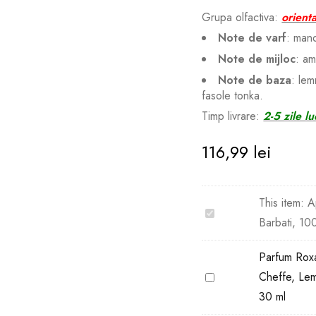
Grupa olfactiva:
orient
Note de varf
: mand
Note de mijloc
: am
Note de baza
: lem
fasole tonka.
Timp livrare:
2-5 zile lu
116,99
lei
This item:
A
Apa
Barbati, 10
de
Parfum
Now,
Parfum Rox
Rave,
Parfum
Cheffe, Lem
Barbati,
Roxanne
30 ml
100ml
MT01,