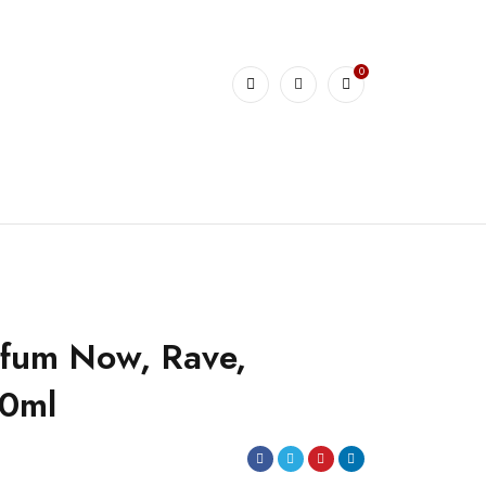
0
rfum Now, Rave,
00ml