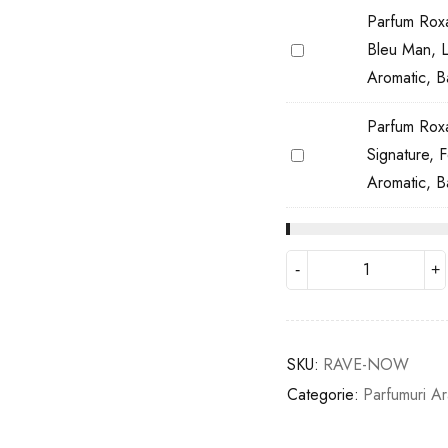
Sweet
ml
Parfum Rox
Revenge,
Parfum
Bleu Man, 
Oriental-
Roxanne
Lemnos,
Aromatic, B
MT28,
Barbati,
Bleu
30
Parfum Ro
Man,
ml
Parfum
Signature, F
Lemnos-
Roxanne
Aromatic,
Aromatic, B
MT30,
Barbati,
Signature,
30
Feriga-
ml
Aromatic,
Barbati,
30
ml
SKU:
RAVE-NOW
Categorie:
Parfumuri Ar