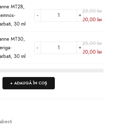
anne MT28,
25,00
lei
Lemnos-
20,00
lei
arbati, 30 ml
xanne MT30,
25,00
lei
eriga-
20,00
lei
arbati, 30 ml
ADAUGĂ ÎN COȘ
abesti