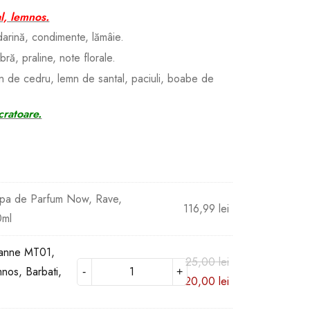
al, lemnos.
arină, condimente, lămâie.
bră, praline, note florale.
n de cedru, lemn de santal, paciuli, boabe de
cratoare.
pa de Parfum Now, Rave,
116,99
lei
0ml
anne MT01,
25,00
lei
nos, Barbati,
20,00
lei