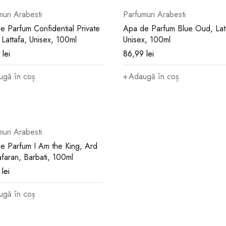
muri Arabesti
Parfumuri Arabesti
e Parfum Confidential Private
Apa de Parfum Blue Oud, Latt
 Lattafa, Unisex, 100ml
Unisex, 100ml
9
lei
86,99
lei
ugă în coș
Adaugă în coș
muri Arabesti
e Parfum I Am the King, Ard
afaran, Barbati, 100ml
9
lei
ugă în coș