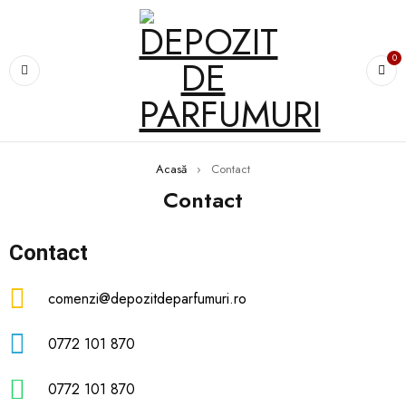
0
Acasă
›
Contact
Contact
Contact
comenzi@depozitdeparfumuri.ro
0772 101 870
0772 101 870