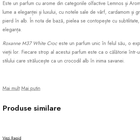
Este un parfum cu arome din categoriile olfactive Lemnos și Aromat
lume a eleganței și luxului, cu notele sale de vârf, cardamom și 
pierd în alb. În nota de bază, pielea se contopește cu subtilitate, 
eleganța.
Roxanne M37 White Croc
este un parfum unic în felul său, o expre
vieții lor. Fiecare strop al acestui parfum este ca o călătorie înt
stilului care strălucește ca un crocodil alb în inima savanei.
Mai mult
Mai putin
Produse similare
Vezi Rapid