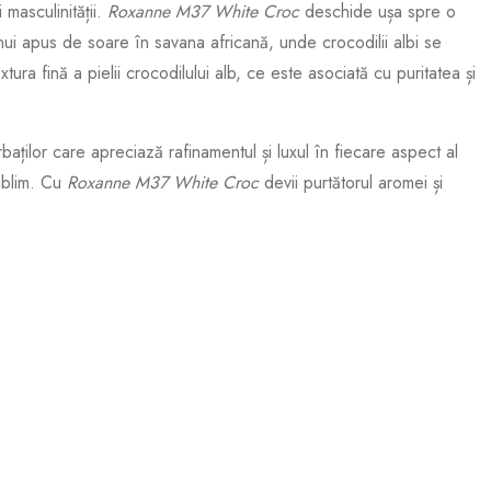
masculinității.
Roxanne M37 White Croc
deschide ușa spre o
ui apus de soare în savana africană, unde crocodilii albi se
ura fină a pielii crocodilului alb, ce este asociată cu puritatea și
rbaților care apreciază rafinamentul și luxul în fiecare aspect al
sublim. Cu
Roxanne M37 White Croc
devii purtătorul aromei și