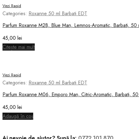
Vezi Rapid
Categories:
Roxanne 50 ml Barbati EDT
Parfum Roxanne M28, Blue Man, Lemnos-Aromatic, Barbati, 50 
45,00
lei
Citește mai mult
Vezi Rapid
Categories:
Roxanne 50 ml Barbati EDT
Parfum Roxanne M06, Emporo Man, Citric-Aromatic, Barbati, 50
45,00
lei
Adaugă în coș
Ai nevoie de ajutor? Sună la:
0772 101 870