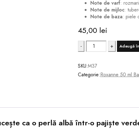
Note de varf
: rozmar
Note de mijloc
: tuber
Note de baza
: piele 
45,00
lei
Parfum
Adaugă în
Roxanne
M37,
SKU:
M37
White
Categorie:
Roxanne 50 ml Ba
Croc,
Lemnos-
Aromatic,
Barbati,
50
ște ca o perlă albă într-o pajiște verd
ml
cantitate