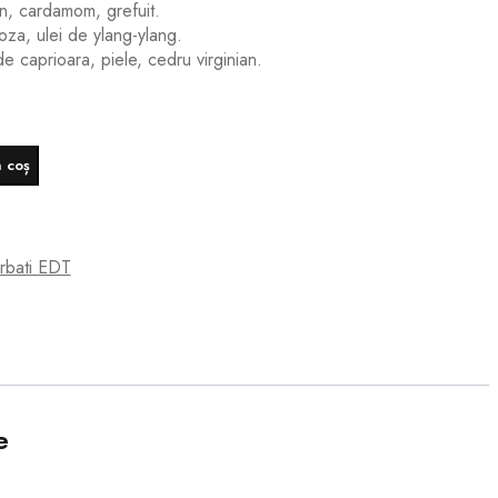
in, cardamom, grefuit.
oza, ulei de ylang-ylang.
de caprioara, piele, cedru virginian.
 coș
rbati EDT
e