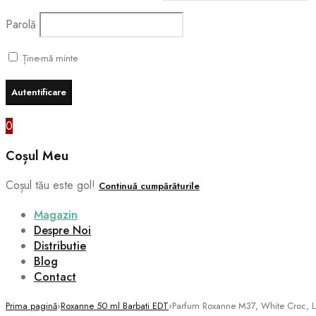
Parolă
Ține-mă minte
0
Coșul Meu
Coșul tău este gol!
Continuă cumpărăturile
Magazin
Despre Noi
Distributie
Blog
Contact
Prima pagină
›
Roxanne 50 ml Barbati EDT
›
Parfum Roxanne M37, White Croc, L