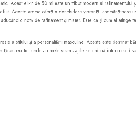
ic. Acest elixir de 50 ml este un tribut modern al rafinamentului și 
grefuit. Aceste arome oferă o deschidere vibrantă, asemănătoare un
aducând o notă de rafinament și mister. Este ca și cum ai atinge text
sie a stilului și a personalității masculine. Acesta este destinat bă
r-un tărâm exotic, unde aromele și senzațiile se îmbină într-un mod 