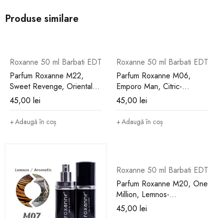
Produse similare
Roxanne 50 ml Barbati EDT
Roxanne 50 ml Barbati EDT
Parfum Roxanne M22,
Parfum Roxanne M06,
Sweet Revenge, Oriental-
Emporo Man, Citric-
Lemnos, Barbati, 50 ml
Aromatic, Barbati, 50 ml
45,00
lei
45,00
lei
Adaugă în coș
Adaugă în coș
Roxanne 50 ml Barbati EDT
Parfum Roxanne M20, One
Million, Lemnos-
Condimentat, Barbati, 50 ml
45,00
lei