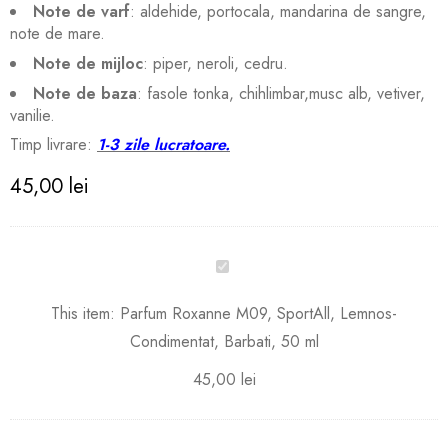
Note de varf
: aldehide, portocala, mandarina de sangre,
note de mare.
Note de mijloc
: piper, neroli, cedru.
Note de baza
: fasole tonka, chihlimbar,musc alb, vetiver,
vanilie.
Timp livrare:
1-3 zile lucratoare.
45,00
lei
Parfum
Roxanne
M09,
This item:
Parfum Roxanne M09, SportAll, Lemnos-
SportAll,
Condimentat, Barbati, 50 ml
Lemnos-
Condimentat,
45,00
lei
Barbati,
50
ml