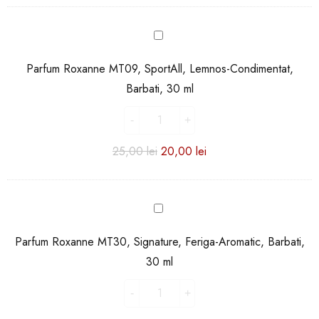
ml
Parfum
Roxanne
MT09,
Parfum Roxanne MT09, SportAll, Lemnos-Condimentat,
SportAll,
Barbati, 30 ml
Lemnos-
Condimentat,
Barbati,
30
25,00
lei
20,00
lei
ml
Parfum
Roxanne
MT30,
Parfum Roxanne MT30, Signature, Feriga-Aromatic, Barbati,
Signature,
30 ml
Feriga-
Aromatic,
Barbati,
30