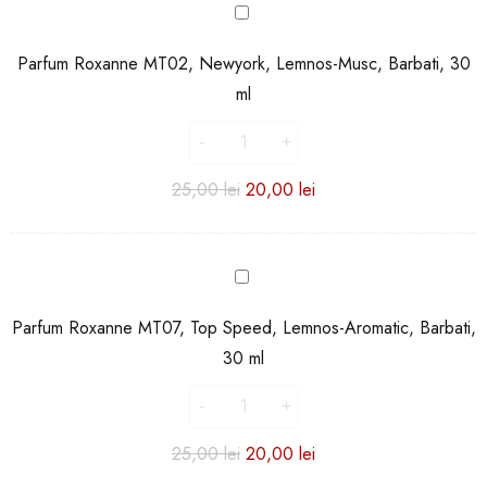
Parfum
Roxanne
MT02,
Parfum Roxanne MT02, Newyork, Lemnos-Musc, Barbati, 30
Newyork,
ml
Lemnos-
Musc,
Barbati,
30
25,00
lei
20,00
lei
ml
Parfum
Roxanne
MT07,
Parfum Roxanne MT07, Top Speed, Lemnos-Aromatic, Barbati,
Top
30 ml
Speed,
Lemnos-
Aromatic,
Barbati,
25,00
lei
20,00
lei
30