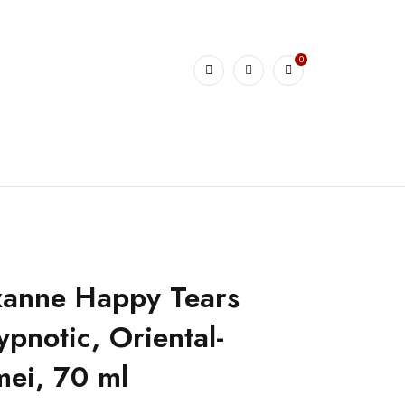
0
xanne Happy Tears
notic, Oriental-
mei, 70 ml