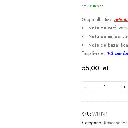
Status:
In stoc
Grupa olfactiva:
orienta
Note de varf
: veti
Note de mijloc
: van
Note de baza
: flo
Timp livrare:
1-3 zile lu
55,00
lei
SKU:
WHT41
Categorie:
Roxanne Ha