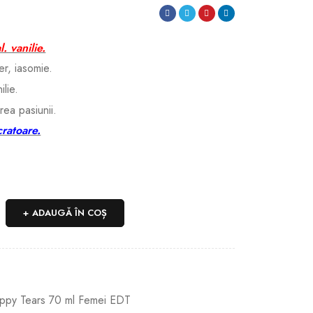
l. vanilie.
ver, iasomie.
ilie.
area pasiunii.
cratoare.
ADAUGĂ ÎN COȘ
ppy Tears 70 ml Femei EDT