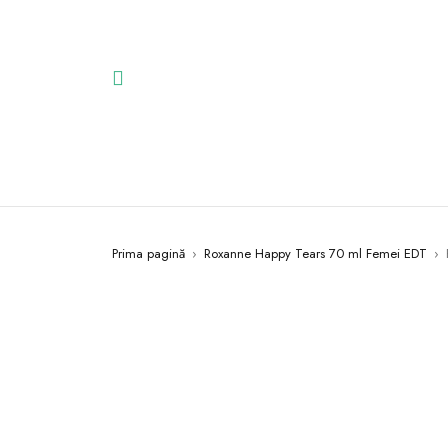
Prima pagină
›
Roxanne Happy Tears 70 ml Femei EDT
›