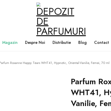
Magazin
Despre Noi
Distributie
Blog
Contact
Parfum Roxanne Happy Tears WHT41, Hypnotic, Oriental-Vanilie, Femei, 70 ml
Parfum Ro
WHT41, Hyp
Vanilie, Fe