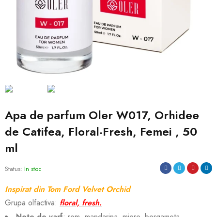
Apa de parfum Oler W017, Orhidee
de Catifea, Floral-Fresh, Femei , 50
ml
Status:
In stoc
Inspirat din Tom Ford Velvet Orchid
Grupa olfactiva:
floral, fresh.
Note de varf
: rom, mandarina, miere, bergamota.