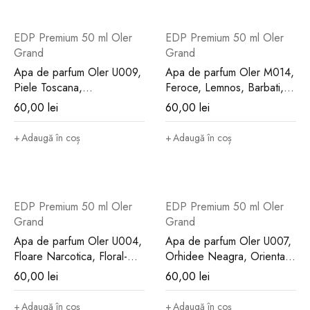
Această esență florală este ideală pentru momentele speciale,
dar și pentru clipele de zi cu zi în care vrei să îți exprimi latura
EDP Premium 50 ml Oler
EDP Premium 50 ml Oler
seducătoare și sofisticată. Parfumul evoluează treptat pe piele,
Grand
Grand
dezvăluind o profunzime rar întâlnită, un echilibru perfect între
Apa de parfum Oler U009,
Apa de parfum Oler M014,
tonurile luminoase și cele calde, senzuale.
Piele Toscana,
Feroce, Lemnos, Barbati,
Condimentat-Lemnos,
50 ml
60,00
lei
60,00
lei
O compoziție florală unică, construită
Unisex, 50 ml
cu măiestrie
Adaugă în coș
Adaugă în coș
Apa de parfum Orhidee de Catifea își desfășoară magia în
straturi complexe, fiecare notă fiind atent selecționată pentru a
EDP Premium 50 ml Oler
EDP Premium 50 ml Oler
crea o armonie olfactivă de neegalat. Este un buchet floral
Grand
Grand
generos, echilibrat de accente dulci și lemnoase, care conferă
Apa de parfum Oler U004,
Apa de parfum Oler U007,
parfumului o personalitate distinctă.
Floare Narcotica, Floral-
Orhidee Neagra, Oriental-
Fructat, Unisex, 50 ml
Floral, Unisex, 50 ml
60,00
lei
60,00
lei
Note de vârf – Un debut captivant și amețitor
Adaugă în coș
Adaugă în coș