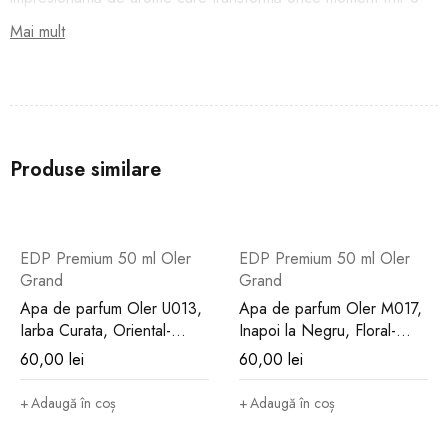
experiență memorabilă.
Mai mult
De la sticluța elegantă de 50 ml la complexitatea notelor sale,
Orhidee de Catifea devine semnătura femeii moderne,
puternice și încrezătoare.
Produse similare
O invitație senzorială la rafinament și
seducție
EDP Premium 50 ml Oler
EDP Premium 50 ml Oler
Orhidee de Catifea se deschide ca o poveste senzorială
Grand
Grand
intensă, un omagiu adus feminității care radiază forță și
Apa de parfum Oler U013,
Apa de parfum Oler M017,
delicatețe în același timp. Fiecare pulverizare evocă imaginea
Iarba Curata, Oriental-
Inapoi la Negru, Floral-
unui buchet luxos, plin de flori exotice și prospețime subtilă.
Fructat, Unisex, 50 ml
Condimentat, Barbati, 50 ml
60,00
lei
60,00
lei
Este parfumul femeii care știe să își valorifice unicitatea, să
Adaugă în coș
Adaugă în coș
cucerească cu naturalețe și să lase o impresie de neuitat.