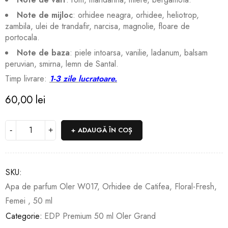
Note de mijloc
: orhidee neagra, orhidee, heliotrop,
zambila, ulei de trandafir, narcisa, magnolie, floare de
portocala.
Note de baza
: piele intoarsa, vanilie, ladanum, balsam
peruvian, smirna, lemn de Santal.
Timp livrare:
1-3 zile lucratoare.
60,00
lei
ADAUGĂ ÎN COȘ
SKU:
Apa de parfum Oler W017, Orhidee de Catifea, Floral-Fresh,
Femei , 50 ml
Categorie:
EDP Premium 50 ml Oler Grand