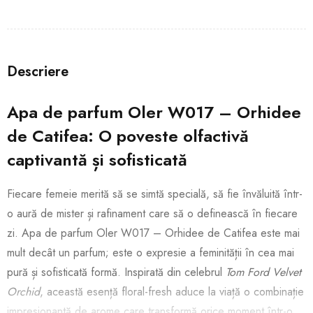
Descriere
Apa de parfum Oler W017 – Orhidee
de Catifea: O poveste olfactivă
captivantă și sofisticată
Fiecare femeie merită să se simtă specială, să fie învăluită într-
o aură de mister și rafinament care să o definească în fiecare
zi. Apa de parfum Oler W017 – Orhidee de Catifea este mai
mult decât un parfum; este o expresie a feminității în cea mai
pură și sofisticată formă. Inspirată din celebrul
Tom Ford Velvet
Orchid
, această esență floral-fresh aduce la viață o combinație
impresionantă de arome care transformă orice moment într-o