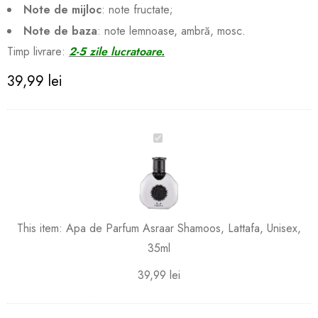
Note de mijloc
: note fructate;
Note de baza
: note lemnoase, ambră, mosc.
Timp livrare:
2-5 zile lucratoare.
39,99
lei
Apa
de
Parfum
Asraar
Shamoos,
Lattafa,
This item:
Apa de Parfum Asraar Shamoos, Lattafa, Unisex,
Unisex,
35ml
35ml
39,99
lei