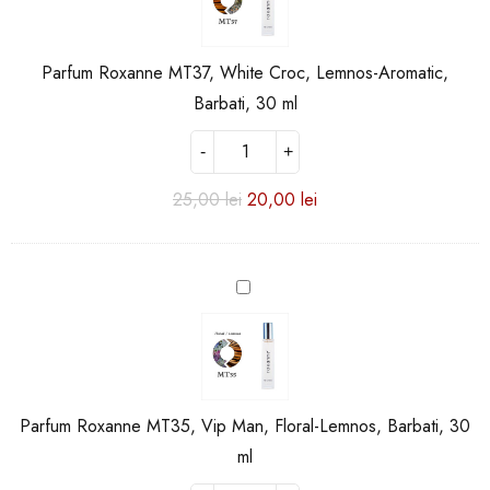
White
Croc,
Lemnos-
Parfum Roxanne MT37, White Croc, Lemnos-Aromatic,
Aromatic,
Barbati,
Barbati, 30 ml
30
ml
25,00
lei
20,00
lei
Parfum
Roxanne
MT35,
Vip
Man,
Floral-
Parfum Roxanne MT35, Vip Man, Floral-Lemnos, Barbati, 30
Lemnos,
Barbati,
ml
30