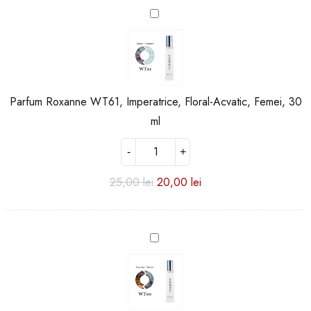
Parfum
Roxanne
WT61,
Imperatrice,
Floral-
Acvatic,
Parfum Roxanne WT61, Imperatrice, Floral-Acvatic, Femei, 30
Femei,
30
ml
ml
25,00
lei
20,00
lei
Parfum
Roxanne
WT60,
Criminal
Girl,