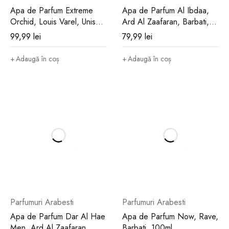
Apa de Parfum Extreme
Apa de Parfum Al Ibdaa,
În concluzie, Apa de Parfum Asraar Shamoos de la Lattafa nu
Orchid, Louis Varel, Unisex,
Ard Al Zaafaran, Barbati,
doar îmbogățește garderoba olfactivă, ci și aduce bucurie și
100ml
100ml
99,99
lei
79,99
lei
rafinament la fiecare purtare. Cu mirosul său divin, durabilitatea
Adaugă în coș
Adaugă în coș
notabilă și prețul accesibil, acest parfum devine un aliat de
nădejde pentru cei care apreciază aromele calitative și nu
doresc să facă compromisuri în privința bugetului. Este o
expresie olfactivă a eleganței la care oricine își poate permite
să aspire.
Parfumuri Arabesti
Parfumuri Arabesti
Apa de Parfum Dar Al Hae
Apa de Parfum Now, Rave,
Men, Ard Al Zaafaran,
Barbati, 100ml