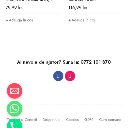
Barbati, 100ml
79,99
lei
116,99
lei
Adaugă în coș
Adaugă în coș
Ai nevoie de ajutor? Sună la:
0772 101 870
Termeni și Condiții
Despre Noi
Cookies
GDPR
Cum comand
CHATY