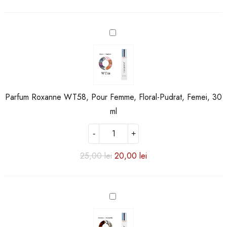
Parfum
Roxanne
WT58,
Pour
Femme,
Floral-
Parfum Roxanne WT58, Pour Femme, Floral-Pudrat, Femei, 30
Pudrat,
Femei,
ml
30
ml
25,00
lei
20,00
lei
Parfum
Roxanne
MT37,