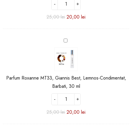
ml
25,00
lei
20,00
lei
Parfum
Roxanne
MT33,
Giannis
Best,
Lemnos-
Parfum Roxanne MT33, Giannis Best, Lemnos-Condimentat,
Condimentat,
Barbati,
Barbati, 30 ml
30
ml
25,00
lei
20,00
lei